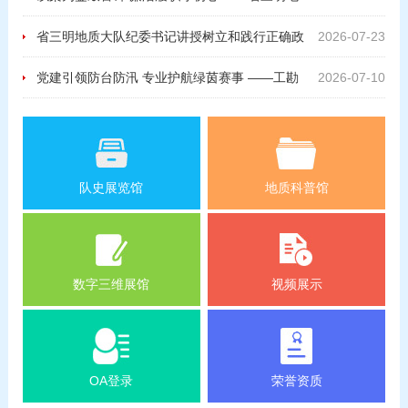
质大队开展廉政警示教育活动
省三明地质大队纪委书记讲授树立和践行正确政
2026-07-23
绩观学习教育专题党课
党建引领防台防汛 专业护航绿茵赛事 ——工勘
2026-07-10
院党支部开展台风前期地灾应急排查主题党日活动
队史展览馆
地质科普馆
数字三维展馆
视频展示
OA登录
荣誉资质