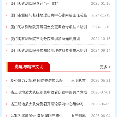
谢信
厦门闽矿测绘院喜迎 “开门红”
2025-01-15
厦门市测绘与基础地理信息中心张向臻主任莅临
2024-11-19
测绘院调研指导工作
厦门闽矿测绘院开展国土变更调查专项技术培训
2024-11-19
厦门闽矿测绘院三明分院组织消防知识培训
2024-10-15
厦门闽矿测绘院开展测绘地理信息专业技术培训
2024-09-14
党建与精神文明
更多 >
凝心聚力启新程 团结奋进展风采 ——三明队首
2026-05-21
届职工趣味运动会燃情开赛
省三明地质大队组织集中收看庆祝中国共产党成
2026-07-01
立105周年大会盛况
省三明地质大队党委召开理论学习中心组学习
2026-06-09
（扩大）会议
以案为鉴敲警钟 廉洁履职守初心 ——省三明地
2026-06-04