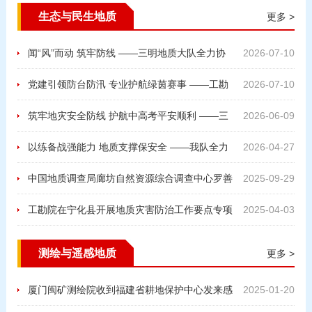
生态与民生地质
更多 >
闻“风”而动 筑牢防线 ——三明地质大队全力协
2026-07-10
助地方开展防台风地灾隐患排查工作
党建引领防台防汛 专业护航绿茵赛事 ——工勘
2026-07-10
院党支部开展台风前期地灾应急排查主题党日活动
筑牢地灾安全防线 护航中高考平安顺利 ——三
2026-06-09
明地质大队开展考前考点地质灾害隐患专项巡查工作
以练备战强能力 地质支撑保安全 ——我队全力
2026-04-27
参与“闽安-2026”防汛应急综合演练
中国地质调查局廊坊自然资源综合调查中心罗善
2025-09-29
霞教授至三明实验室调研指导工作
工勘院在宁化县开展地质灾害防治工作要点专项
2025-04-03
培训
测绘与遥感地质
更多 >
厦门闽矿测绘院收到福建省耕地保护中心发来感
2025-01-20