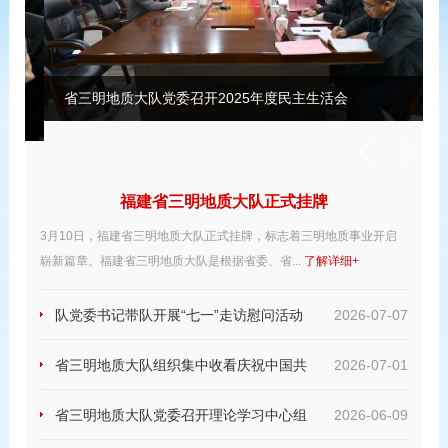
省三明地质大队党委召开2025年度民主生活会
福建省三明地质大队正式挂牌
3月10日，福建省三明地质大队正式挂牌，标志着三明地质事业开启
崭新篇章。福建省三明地质大队是根据省委、省...
了解详细+
队党委书记带队开展“七一”走访慰问活动
2026-07-07
省三明地质大队组织集中收看庆祝中国共
2026-07-01
产党成立105周年大会盛况
省三明地质大队党委召开理论学习中心组
2026-06-09