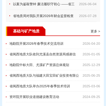
学习（扩大）会议
以案为鉴敲警钟 廉洁履职守初心 ——省三
2026-06-04
明地质大队开展廉政警示教育活动
省地质局对我队开展2026年财会监督检查
2026-07-28
基础与矿产地质
更多 >
地勘院开展2026年春季技术交流培训
2026-04-20
省闽西地质大队收到尤溪县自然资源局感谢信
2026-01-05
地勘院中标大田、尤溪矿产资源总体规划
2025-12-29
（2026—2030年）编制项目
省闽西地质大队与福建大田宝田矿业投资有限公
2025-06-25
司签署矿产资源勘查开发合作协议
省闽西地质大队举办2025年春季技术培训
2025-03-06
资环院开展职业道德建设教育活动
2024-09-25